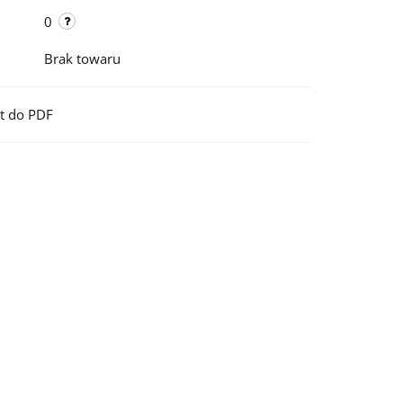
0
Brak towaru
t do PDF