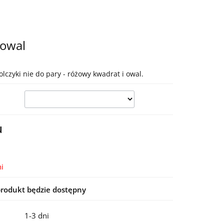
 owal
lczyki nie do pary - różowy kwadrat i owal.
u
i
rodukt będzie dostępny
1-3 dni