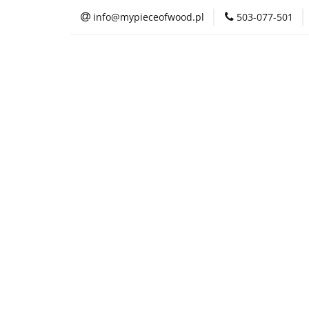
info@mypieceofwood.pl
503-077-501
O nas
Sklep
O nas
Sklep